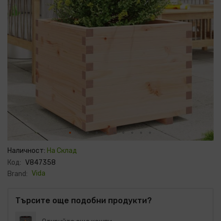
Преминете
към
Наличност:
На Склад
началото
Код:
V847358
на
галерия
Vida
Brand:
със
снимки
Търсите още подобни продукти?