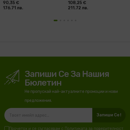
90,35 €
108,25 €
176.71 лв.
211.72 лв.
Запиши Се За Нашия
Бюлетин
Не пропускай най-актуалните промоции и нови
предложения.
Запиши Се !
Прочетох и се съгласявам с
Политиката за поверителност
.