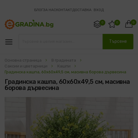
БЛОГ
ЗА НАС
КОНТАКТ
ДОСТАВКА
ВХОД
0
0
0
Търсене
Основна страница
В градината
Саксии и цветарници
Кашпи
Градинска кашпа, 60x60x49,5 см, масивна борова дървесина
Градинска кашпа, 60x60x49,5 см, масивна
борова дървесина
Преминете
към
края
на
галерията
на
изображенията