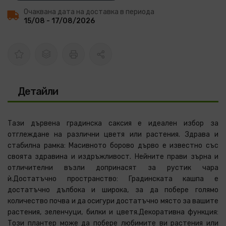
Очаквана дата на доставка в периода
15/08 - 17/08/2026
Детайли
Тази дървена градинска саксия е идеален избор за
отглеждане на различни цветя или растения. Здрава и
стабилна рамка: Масивното борово дърво е известно със
своята здравина и издръжливост. Нейните прави зърна и
отличителни възли допринасят за рустик чара
ѝ.Достатъчно пространство: Градинската кашпа е
достатъчно дълбока и широка, за да побере голямо
количество почва и да осигури достатъчно място за вашите
растения, зеленчуци, билки и цветя.Декоративна функция:
Този плантер може да побере любимите ви растения или