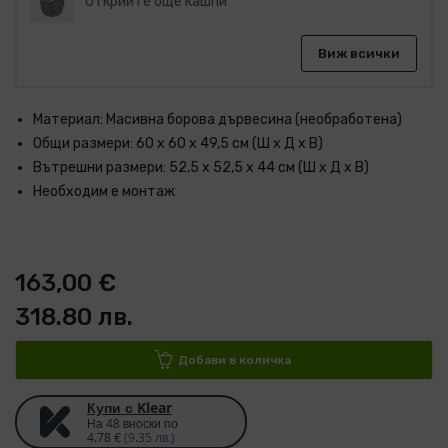
Открийте още кашпи
Виж всички
Материал: Масивна борова дървесина (необработена)
Общи размери: 60 x 60 x 49,5 cм (Ш x Д x В)
Вътрешни размери: 52,5 x 52,5 x 44 см (Ш x Д x В)
Необходим е монтаж
163,00 €
318.80 лв.
Добави в количка
Купи с Klear
На 48 вноски по
4.78 €
(9.35 лв.)