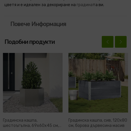
цветя и е идеален за декориране на
градина
та ви.
Повече Информация
Подобни продукти
Градинска кашпа,
Градинска кашпа, сив, 120x80
шестоъгълна, 69x60x45 см,
см, борова дървесина масив
неръждаема стомана