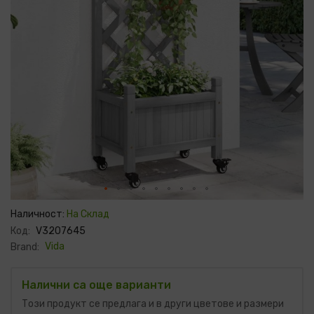
Преминете
към
Наличност:
На Склад
началото
Код:
V3207645
на
галерия
Vida
Brand:
със
снимки
Налични са още варианти
Този продукт се предлага и в други цветове и размери