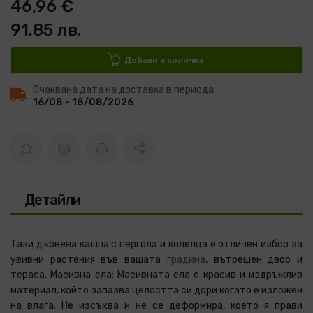
46,96 €
91.85 лв.
Добави в количка
Очаквана дата на доставка в периода
16/08 - 18/08/2026
Детайли
Тази дървена кашпа с пергола и колелца е отличен избор за
увивни растения във вашата
градина
, вътрешен двор и
тераса. Масивна ела: Масивната ела е красив и издръжлив
материал, който запазва целостта си дори когато е изложен
на влага. Не изсъхва и не се деформира, което я прави