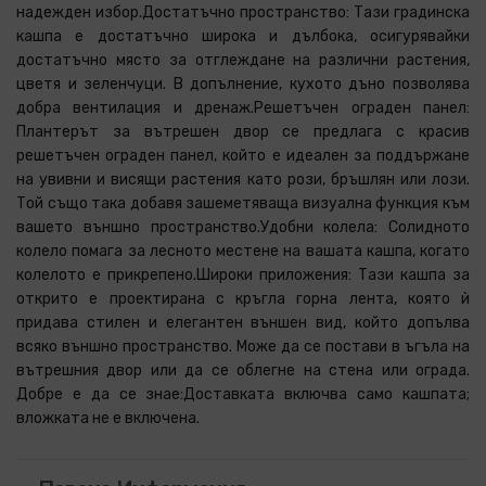
надежден избор.Достатъчно пространство: Тази градинска
кашпа е достатъчно широка и дълбока, осигурявайки
достатъчно място за отглеждане на различни растения,
цветя и зеленчуци. В допълнение, кухото дъно позволява
добра вентилация и дренаж.Решетъчен ограден панел:
Плантерът за вътрешен двор се предлага с красив
решетъчен ограден панел, който е идеален за поддържане
на увивни и висящи растения като рози, бръшлян или лози.
Той също така добавя зашеметяваща визуална функция към
вашето външно пространство.Удобни колела: Солидното
колело помага за лесното местене на вашата кашпа, когато
колелото е прикрепено.Широки приложения: Тази кашпа за
открито е проектирана с кръгла горна лента, която ѝ
придава стилен и елегантен външен вид, който допълва
всяко външно пространство. Може да се постави в ъгъла на
вътрешния двор или да се облегне на стена или ограда.
Добре е да се знае:Доставката включва само кашпата;
вложката не е включена.