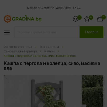
БЛОГ
ЗА НАС
КОНТАКТ
ДОСТАВКА
ВХОД
0
0
0
Търсене
Основна страница
В градината
Саксии и цветарници
Кашпи
Кашпа с пергола и колелца, сиво, масивна ела
Кашпа с пергола и колелца, сиво, масивна
ела
Преминете
към
края
на
галерията
на
изображенията