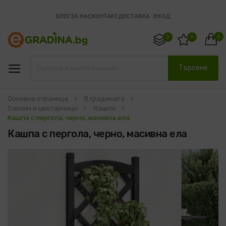
БЛОГ
ЗА НАС
КОНТАКТ
ДОСТАВКА
ВХОД
0
0
0
Търсене
Основна страница
В градината
Саксии и цветарници
Кашпи
Кашпа с пергола, черно, масивна ела
Кашпа с пергола, черно, масивна ела
Преминете
към
края
на
галерията
на
изображенията