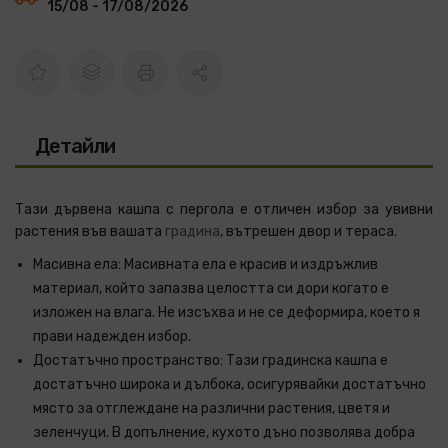
15/08 - 17/08/2026
Детайли
Тази дървена кашпа с пергола е отличен избор за увивни
растения във вашата
градина
, вътрешен двор и тераса.
Масивна ела: Масивната ела е красив и издръжлив
материал, който запазва целостта си дори когато е
изложен на влага. Не изсъхва и не се деформира, което я
прави надежден избор.
Достатъчно пространство: Тази градинска кашпа е
достатъчно широка и дълбока, осигурявайки достатъчно
място за отглеждане на различни растения, цветя и
зеленчуци. В допълнение, кухото дъно позволява добра