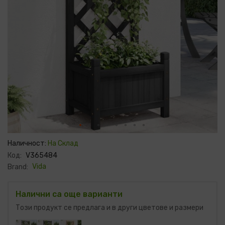
Преминете
към
Наличност:
На Склад
началото
Код:
V365484
на
галерия
Vida
Brand:
със
снимки
Налични са още варианти
Този продукт се предлага и в други цветове и размери