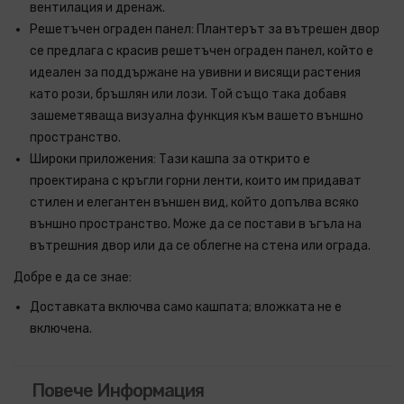
вентилация и дренаж.
Решетъчен ограден панел: Плантерът за вътрешен двор
се предлага с красив решетъчен ограден панел, който е
идеален за поддържане на увивни и висящи растения
като рози, бръшлян или лози. Той също така добавя
зашеметяваща визуална функция към вашето външно
пространство.
Широки приложения: Тази кашпа за открито е
проектирана с кръгли горни ленти, които им придават
стилен и елегантен външен вид, който допълва всяко
външно пространство. Може да се постави в ъгъла на
вътрешния двор или да се облегне на стена или ограда.
Добре е да се знае:
Доставката включва само кашпата; вложката не е
включена.
Повече Информация