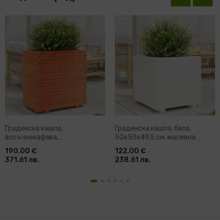
Градинска кашпа,
Градинска кашпа, бяла,
восъчнокафява,
50x50x49,5 см, масивна
70x40x72,5см борово дърво
борова дървесина
190,00 €
122,00 €
масив
371.61 лв.
238.61 лв.