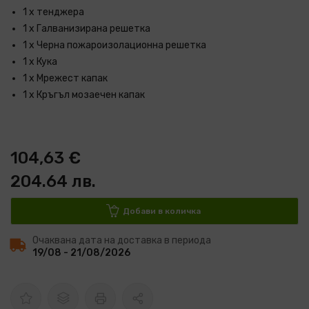
1 х тенджера
1 x Галванизирана решетка
1 х Черна пожароизолационна решетка
1 х Кука
1 x Мрежест капак
1 х Кръгъл мозаечен капак
104,63 €
204.64 лв.
Добави в количка
Очаквана дата на доставка в периода
19/08 - 21/08/2026