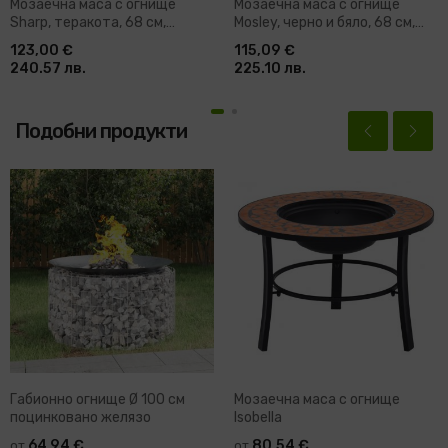
Мозаечна маса с огнище
Мозаечна маса с огнище
Sharp, теракота, 68 см,
Mosley, черно и бяло, 68 см,
керамика
керамика
123,00 €
115,09 €
240.57 лв.
225.10 лв.
Подобни продукти
Габионно огнище Ø 100 см
Мозаечна маса с огнище
поцинковано желязо
Isobella
64,94 €
80,54 €
от
от