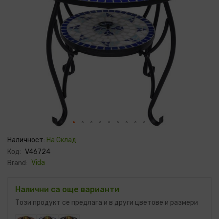
Преминете
към
Наличност:
На Склад
началото
Код:
V46724
на
галерия
Vida
Brand:
със
снимки
Налични са още варианти
Този продукт се предлага и в други цветове и размери