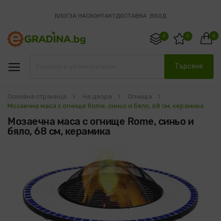
БЛОГ
ЗА НАС
КОНТАКТ
ДОСТАВКА
ВХОД
0
0
0
Търсене
Основна страница
На двора
Огнища
Мозаечна маса с огнище Rome, синьо и бяло, 68 см, керамика
Мозаечна маса с огнище Rome, синьо и
бяло, 68 см, керамика
Преминете
към
края
на
галерията
на
изображенията