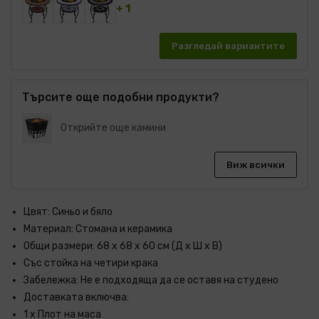
+ 1
Разгледай вариантите
Търсите още подобни продукти?
Открийте още камини
Виж всички
Цвят: Синьо и бяло
Материал: Стомана и керамика
Общи размери: 68 x 68 x 60 см (Д x Ш x В)
Със стойка на четири крака
Забележка: Не е подходяща да се оставя на студено
Доставката включва:
1 х Плот на маса