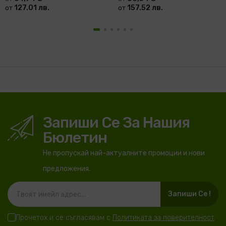
127.01 лв.
157.52 лв.
от
от
Запиши Се За Нашия
Бюлетин
Не пропускай най-актуалните промоции и нови
предложения.
Запиши Се !
Прочетох и се съгласявам с
Политиката за поверителност
.