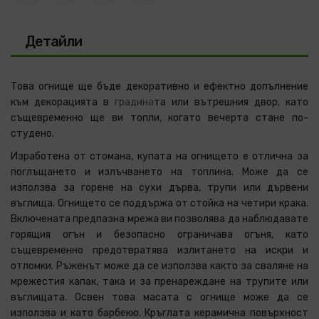
Детайли
Това огнище ще бъде декоративно и ефектно допълнение
към декорацията в
градина
та или вътрешния двор, като
същевременно ще ви топли, когато вечерта стане по-
студено.
Изработена от стомана, купата на огнището е отлична за
поглъщането и излъчването на топлина. Може да се
използва за горене на сухи дърва, трупи или дървени
въглища. Огнището се поддържа от стойка на четири крака.
Включената предпазна мрежа ви позволява да наблюдавате
горящия огън и безопасно ограничава огъня, като
същевременно предотвратява излитането на искри и
отломки. Ръженът може да се използва както за сваляне на
мрежестия капак, така и за пренареждане на трупите или
въглищата. Освен това масата с огнище може да се
използва и като барбекю. Кръглата керамична повърхност