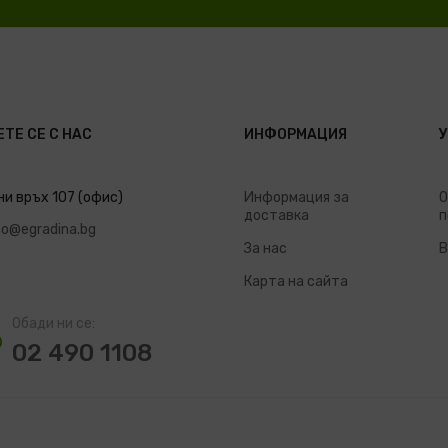
ТЕ СЕ С НАС
ИНФОРМАЦИЯ
ни връх 107 (офис)
Информация за
О
доставка
п
fo@egradina.bg
За нас
В
Карта на сайта
Обади ни се:
02 490 1108