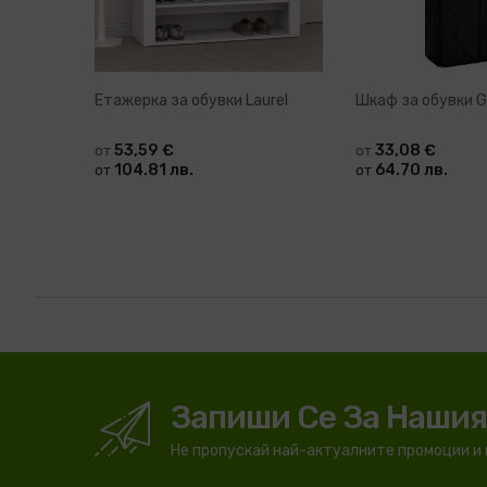
Етажерка за обувки Laurel
Шкаф за обувки G
53,59 €
33,08 €
от
от
104.81 лв.
64.70 лв.
от
от
Запиши Се За Наши
Не пропускай най-актуалните промоции и