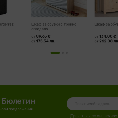
utierrez
Шкаф за обувки с тройно
Шкаф за обув
огледало
89,65 €
134,00 €
от
от
175.34 лв.
262.08 лв
от
от
я Бюлетин
 нови предложения.
Прочетох и се съгласявам