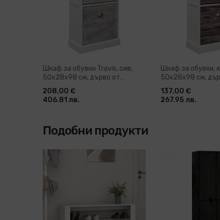
Шкаф за обувки Travis, сив,
Шкаф за обувки, 
50x28x98 см, дърво от
50x28x98 см, дър
пауловния
пауловния
208,00 €
137,00 €
406.81 лв.
267.95 лв.
Подобни продукти