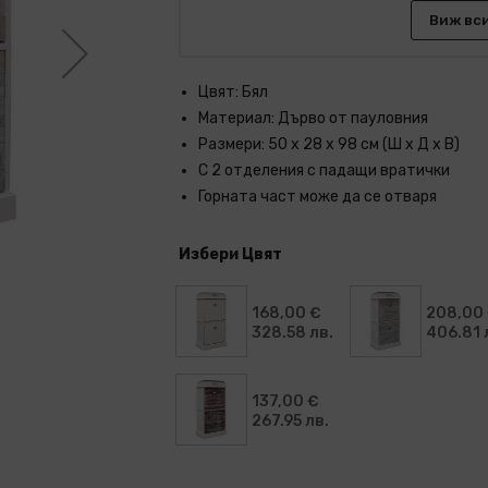
Виж вс
Цвят: Бял
Материал: Дърво от пауловния
Размери: 50 x 28 x 98 cм (Ш x Д х В)
С 2 отделения с падащи вратички
Горната част може да се отваря
Избери Цвят
168,00 €
208,00
328.58 лв.
406.81 
137,00 €
267.95 лв.