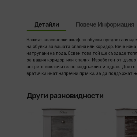
Детайли
Повече Информация
Нашият класически шкаф за обувки предоставя ид
допълнение, горната част на шкафа може да се от
на обувки за вашата спалня или коридор. Вече няма
горното отделение за съхранение на аксесоари за 
натрупани на пода. Освен това той ще създаде топ
както и различни други дребни предмети. Нашия
за вашия коридор или спалня. Изработен от дърво
антре е изключително издръжлив и здрав. Двете
вратички имат напречни пръчки, за да поддържат н
Други разновидности