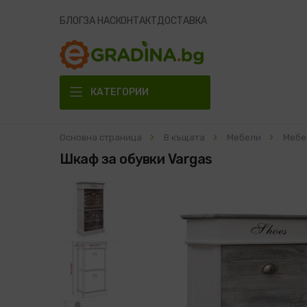
БЛОГ
ЗА НАС
КОНТАКТ
ДОСТАВКА
КАТЕГОРИИ
Основна страница
В къщата
Мебели
Мебе
Шкаф за обувки Vargas
Преминете
към
края
на
галерията
на
изображенията