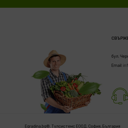
СВЪРЖЕ
бул. Чер
Email:
in
Egradina.bg®. Тулсистемс ЕООД. София, България