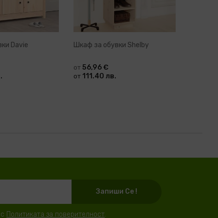
ки Davie
Шкаф за обувки Shelby
Шкаф за
56,96 €
77,63
от
от
.
111.40 лв.
151.8
от
от
Запиши Се !
 с
Политиката за поверителност
.