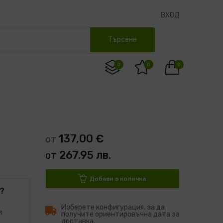
ВХОД
Търсене
0
0
0
137,00 €
от
267.95 лв.
от
Добави в количка
?
Изберете конфигурация, за да
и
получите ориентировъчна дата за
доставка.