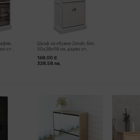
кафяв,
Шкаф за обувки Jonah, бял,
во от
50x28x98 см, дърво от
пауловния
168,00 €
328.58 лв.