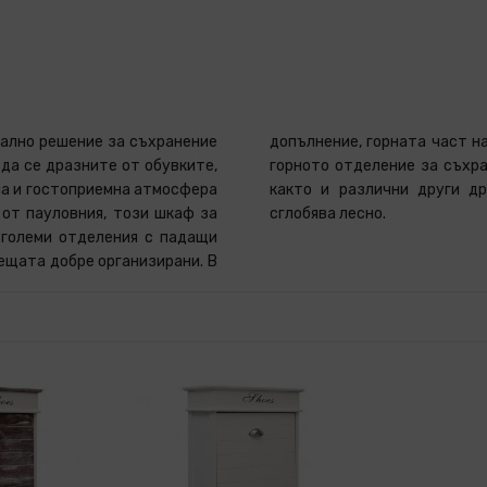
еално решение за съхранение
варя и можете да използвате
 да се дразните от обувките,
обувки като връзки, стелки,
ла и гостоприемна атмосфера
т органайзер за обувки се
 от пауловния, този шкаф за
сглобява лесно.
 големи отделения с падащи
ещата добре организирани. В