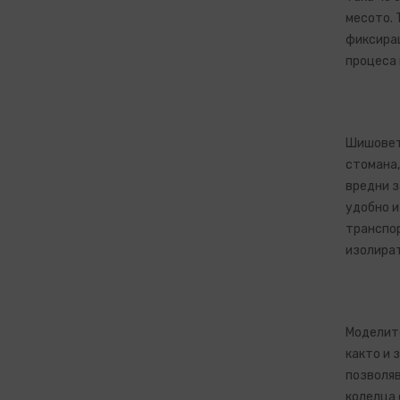
месото. 
фиксира
процеса 
Шишовете
стомана,
вредни з
удобно и
транспор
изолират
Моделите
както и 
позволяв
колелца 