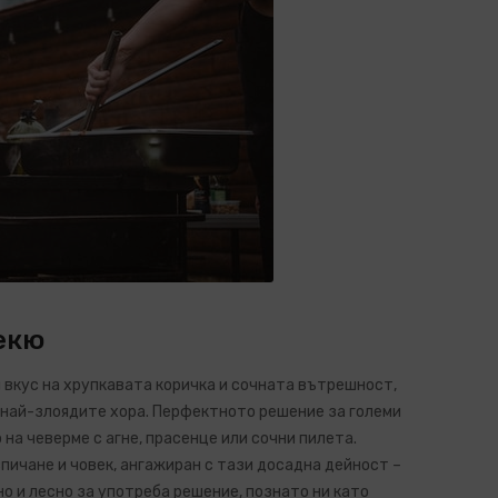
екю
м вкус на хрупкавата коричка и сочната вътрешност,
и най-злоядите хора. Перфектното решение за големи
на чеверме с агне, прасенце или сочни пилета.
зпичане и човек, ангажиран с тази досадна дейност –
о и лесно за употреба решение, познато ни като