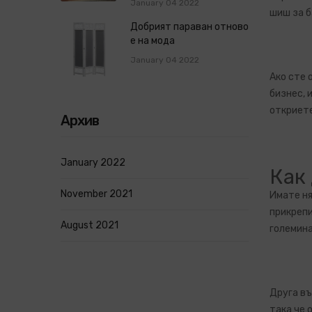
January 04 2022
шиш за б
Добрият параван отново
е на мода
January 04 2022
Ако сте 
бизнес, 
откриет
Архив
January 2022
Как
November 2021
Имате ня
прикрепи
August 2021
големина
Друга въ
така че 