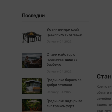
Последни
Уютни вечери край
градинското огнище
January 04 2022
Стани майстор с
правилния шиш за
барбекю
January 04 2022
Стан
Градинска барака за
добри стопани
Кое ясти
January 04 2022
обвити в
семейни 
Градински чадъри за
Единстве
екстра комфорт
въртенет