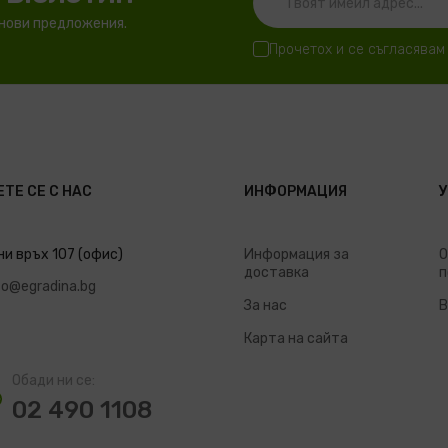
 нови предложения.
Прочетох и се съгласявам
ТЕ СЕ С НАС
ИНФОРМАЦИЯ
ни връх 107 (офис)
Информация за
О
доставка
п
fo@egradina.bg
За нас
В
Карта на сайта
Обади ни се:
02 490 1108