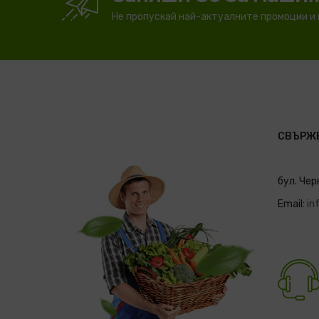
Не пропускай най-актуалните промоции и
СВЪРЖЕ
бул. Чер
Email:
in