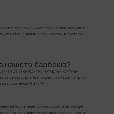
, нашите предложения са точно за вас. Ако имате
лният избор. В нашия онлайн магазин можете да
а нашето барбекю?
ение е да се снабдите с мотор, към който да
а да се съобразите, е мощността на двигателя с
а варира между 4 и 15 W.
 може да бъде в пластмасов или метален корпус,
ециални вилици, които улесняват захващането на