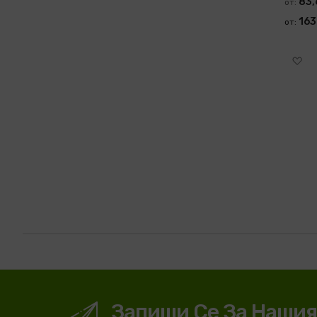
83,
от
163
от
Д
Запиши Се За Наши