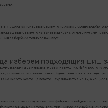
арбекю.
от типа хора, за които приготвянето на храна е свещенодействие
изискващ приготвянето на такъв вид храна, отново ние сме прави
е
шиш за барбекю
точно по ваш вкус.
 да изберем подходящия шиш з
колко варианта да направите разумна покупка. Най-простото реш
те домашно изработения си шиш. Единственото, с което ще трябв
та на месото, което ще печете. Захранването е 230 V, а мощностт
зможна стъпка е покупка на шиш, фабрично снабден с мотор. Той
обърнете внимание на това. Този тип шишове са снабдени със сп