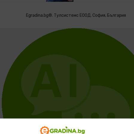
Egradina.bg®. Тулсистемс ЕООД. София, България