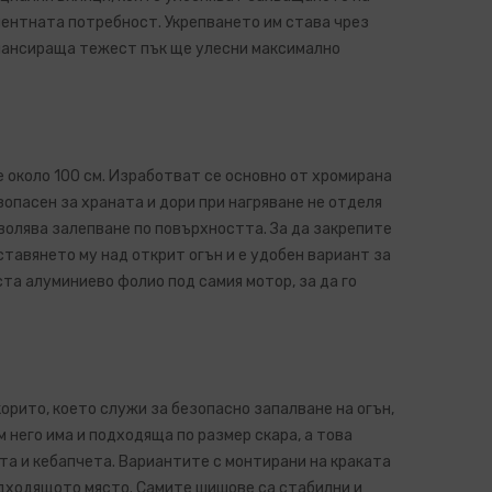
ентната потребност. Укрепването им става чрез
лансираща тежест пък ще улесни максимално
 около 100 см. Изработват се основно от хромирана
зопасен за храната и дори при нагряване не отделя
зволява залепване по повърхността. За да закрепите
ставянето му над открит огън и е удобен вариант за
та алуминиево фолио под самия мотор, за да го
орито, което служи за безопасно запалване на огън,
м него има и подходяща по размер скара, а това
та и кебапчета. Вариантите с монтирани на краката
дходящото място. Самите шишове са стабилни и