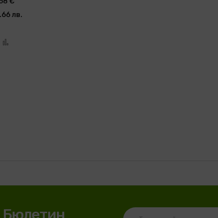
68 €
.66 лв.
обави към Списък с желани продукти
Добави за сравнение
я Бюлетин