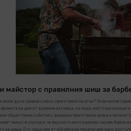
и майстор с правилния шиш за барб
е може да се сравни с месо, приготвено на огън? Онзи неповтори
 аромата на дим от дървени въглища, са нещо, което ще изкуши 
или обществени събития с домашно приготвена храна е печенето 
ният минус в случая е, че вкусното месо изисква часове бавно и
о на шиша. Ето защо ние от
eGradina
ви предлагаме едно достъпн