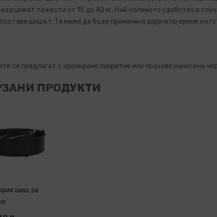
 издържат тежести от 15 до 40 кг. Най-голямото удобство в случ
 поставя шишът. Тя може да бъде променяна дори и по време на г
те се предлагат с хромирано покритие или прахово нанесена че
РЗАНИ ПРОДУКТИ
ерия шиш за
кю