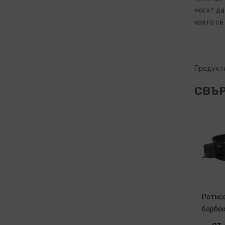
могат да
която се
Продукти
СВЪ
Ротис
барбе