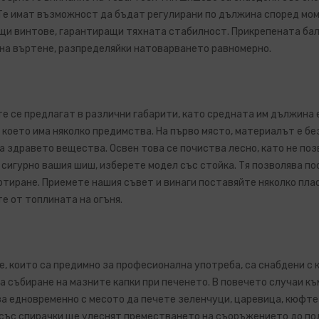
Те имат възможност да бъдат регулирани по дължина според мом
щи винтове, гарантиращи тяхната стабилност. Прикрепената ба
на въртене, разпределяйки натоварването равномерно.
 се предлагат в различни габарити, като средната им дължина е
 което има няколко предимства. На първо място, материалът е бе
а здравето вещества. Освен това се почиства лесно, като не по
 сигурно вашия шиш, изберете модел със стойка. Тя позволява по
тиране. Приемете нашия съвет и винаги поставяйте няколко плас
е от топлината на огъня.
, които са предимно за професионална употреба, са снабдени с к
за събиране на мазните капки при печенето. В повечето случаи къ
а едновременно с месото да печете зеленчуци, царевица, кюфте
със спирачки ще улеснят преместването на съоръжението до по